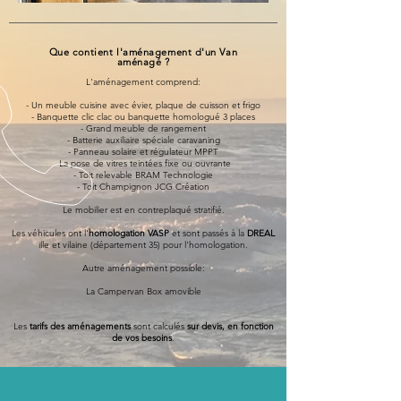
Que contient l'aménagement d'un Van
aménagé ?
L'aménagement comprend:
- Un meuble cuisine avec évier, plaque de cuisson et frigo
- Banquette clic clac ou banquette homologué 3 places
- Grand meuble de rangement
- Batterie auxiliaire spéciale caravaning
- Panneau solaire et régulateur MPPT
-La pose de vitres teintées fixe ou ouvrante
- Toit relevable BRAM Technologie
- Toit Champignon JCG Création
Le mobilier est en contreplaqué stratifié.
Les véhicules ont l'
homologation VASP
et sont passés à la
DREAL
ille et vilaine (département 35) pour l'homologation.
Autre aménagement possible:
La Campervan Box amovible
Les
tarifs des aménagements
sont calculés
sur devis, en fonction
de vos besoins
.