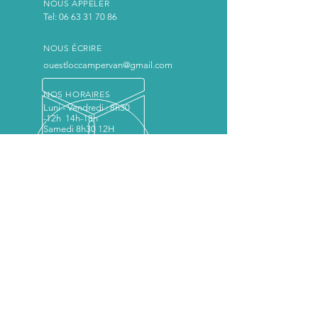
NOUS APPELER
Tel:
06 63 31 70 86
NOUS ÉCRIRE
ouestloccampervan@gmail.com
NOS HORAIRES
Luni - Vendredi : 8h30
-12h 14h-18h
Samedi 8h30 12H
NOTRE EXPERTISE
Vente van aménagé occasion en bretagne et
aménagements de fourgon et van d'occasion à
Rennes ile et vilaine 35 en Bretagne de VW
Transporter T5 et T6 Volkswagen, Renault Trafic
aménagés préparés chez Ouest Loc CamperVan
NOS SERVICES
- Aménagement van, utilitaire
- Vente van aménagé fourgon aménagé
- Vente van aménagé bretagne